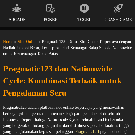
ARCADE
POKER
TOGEL
CRASH GAME
Home
»
Slot Online
» Pragmatic123 – Situs Slot Gacor Terpercaya dengan
Hadiah Jackpot Besar, Terinspirasi dari Semangat Balap Sepeda Nationwide
untuk Kemenangan Tanpa Batas!
Pragmatic123 dan Nationwide
Cycle: Kombinasi Terbaik untuk
Pengalaman Seru
Pragmatic123 adalah platform slot online terpercaya yang menawarkan
berbagai pilihan permainan menarik bagi para pecinta slot di seluruh
Indonesia. Seperti halnya
Nationwide Cycle
, sebuah brand terkemuka
yang bergerak di bidang penjualan dan distribusi sepeda berkualitas tinggi
yang mengutamakan kepuasan pelanggan,
Pragmatic123
juga hadir dengan