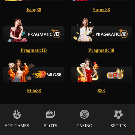
King88
Super88
PragmaticID
Pragmatic88
Milo88
888
HOT GAMES
SLOTS
CASINO
SPORTS