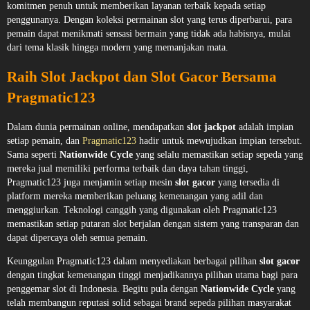
komitmen penuh untuk memberikan layanan terbaik kepada setiap
penggunanya. Dengan koleksi permainan slot yang terus diperbarui, para
pemain dapat menikmati sensasi bermain yang tidak ada habisnya, mulai
dari tema klasik hingga modern yang memanjakan mata.
Raih Slot Jackpot dan Slot Gacor Bersama
Pragmatic123
Dalam dunia permainan online, mendapatkan
slot jackpot
adalah impian
setiap pemain, dan
Pragmatic123
hadir untuk mewujudkan impian tersebut.
Sama seperti
Nationwide Cycle
yang selalu memastikan setiap sepeda yang
mereka jual memiliki performa terbaik dan daya tahan tinggi,
Pragmatic123 juga menjamin setiap mesin
slot gacor
yang tersedia di
platform mereka memberikan peluang kemenangan yang adil dan
menggiurkan. Teknologi canggih yang digunakan oleh Pragmatic123
memastikan setiap putaran slot berjalan dengan sistem yang transparan dan
dapat dipercaya oleh semua pemain.
Keunggulan Pragmatic123 dalam menyediakan berbagai pilihan
slot gacor
dengan tingkat kemenangan tinggi menjadikannya pilihan utama bagi para
penggemar slot di Indonesia. Begitu pula dengan
Nationwide Cycle
yang
telah membangun reputasi solid sebagai brand sepeda pilihan masyarakat