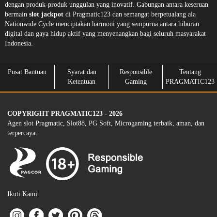
dengan produk-produk unggulan yang inovatif. Gabungan antara keseruan
bermain
slot jackpot
di Pragmatic123 dan semangat berpetualang ala
Nationwide Cycle menciptakan harmoni yang sempurna antara hiburan
digital dan gaya hidup aktif yang menyenangkan bagi seluruh masyarakat
Indonesia.
Pusat Bantuan
Syarat dan
Responsible
Tentang
Ketentuan
Gaming
PRAGMATIC123
COPYRIGHT PRAGMATIC123 - 2026
Agen slot Pragmatic, Slot88, PG Soft, Microgaming terbaik, aman, dan
terpercaya.
Ikuti Kami