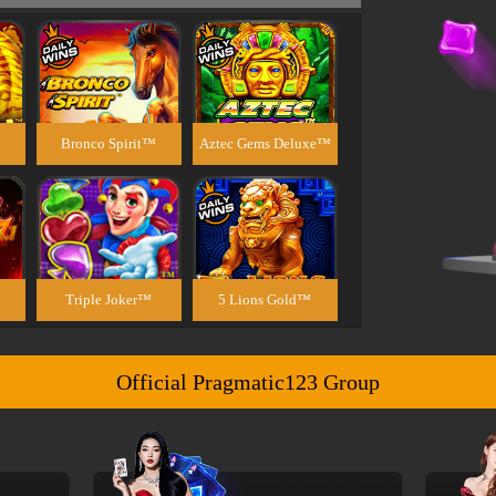
Bronco Spirit™
Aztec Gems Deluxe™
Triple Joker™
5 Lions Gold™
Official Pragmatic123 Group