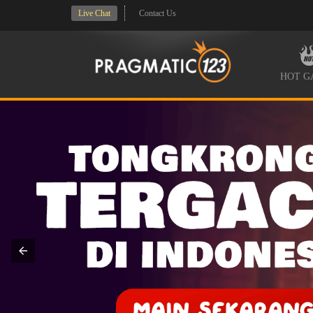
Live Chat
Contact Us
HOT G