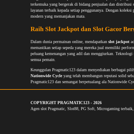
terkemuka yang bergerak di bidang penjualan dan distribusi
layanan terbaik kepada setiap penggunanya. Dengan koleksi p
modern yang memanjakan mata.
Raih Slot Jackpot dan Slot Gacor Be
Dalam dunia permainan online, mendapatkan
slot jackpot
ad
memastikan setiap sepeda yang mereka jual memiliki perform
peluang kemenangan yang adil dan menggiurkan. Teknologi ca
semua pemain.
Keunggulan Pragmatic123 dalam menyediakan berbagai pil
Nationwide Cycle
yang telah membangun reputasi solid seb
Pragmatic123 dan semangat berpetualang ala Nationwide Cyc
COPYRIGHT PRAGMATIC123 - 2026
Agen slot Pragmatic, Slot88, PG Soft, Microgaming terbaik,