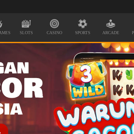
AMES
SLOTS
CASINO
SPORTS
ARCADE