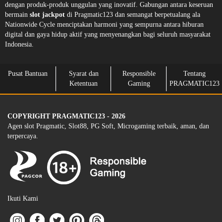
dengan produk-produk unggulan yang inovatif. Gabungan antara keseruan
bermain
slot jackpot
di Pragmatic123 dan semangat berpetualang ala
Nationwide Cycle menciptakan harmoni yang sempurna antara hiburan
digital dan gaya hidup aktif yang menyenangkan bagi seluruh masyarakat
Indonesia.
Pusat Bantuan
Syarat dan
Responsible
Tentang
Ketentuan
Gaming
PRAGMATIC123
COPYRIGHT PRAGMATIC123 - 2026
Agen slot Pragmatic, Slot88, PG Soft, Microgaming terbaik, aman, dan
terpercaya.
Ikuti Kami