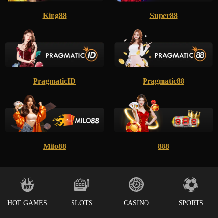
King88
Super88
PragmaticID
Pragmatic88
Milo88
888
HOT GAMES
SLOTS
CASINO
SPORTS