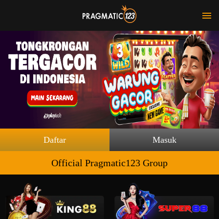
Daftar
Masuk
Official Pragmatic123 Group