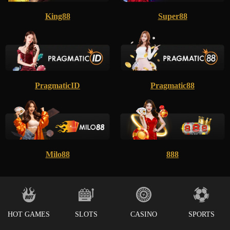
King88
Super88
PragmaticID
Pragmatic88
Milo88
888
HOT GAMES
SLOTS
CASINO
SPORTS