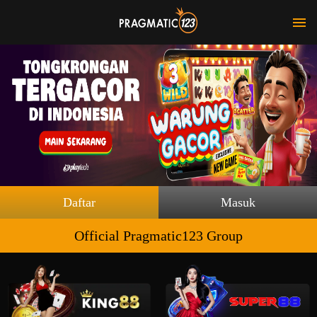
Daftar
Masuk
Official Pragmatic123 Group