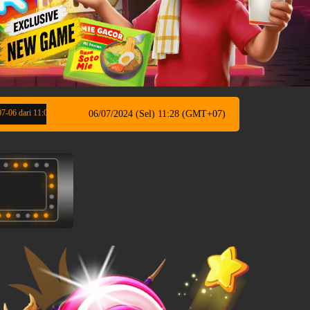
i 11:00 AM sampai 3:00 PM (GMT + 7). Selama waktu ini, SBO Virtual Sports permainan tid
06/07/2024 (Sel) 11:28 (GMT+07)