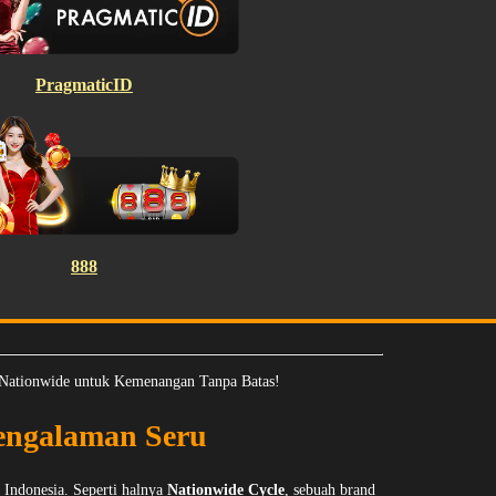
PragmaticID
888
a Nationwide untuk Kemenangan Tanpa Batas!
Pengalaman Seru
 Indonesia. Seperti halnya
Nationwide Cycle
, sebuah brand