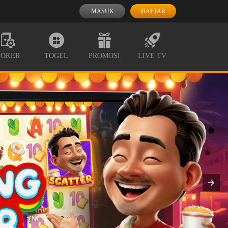
MASUK
DAFTAR
POKER
TOGEL
PROMOSI
LIVE TV