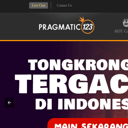
Live Chat
Contact Us
HOT G