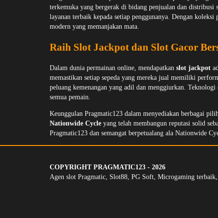
terkemuka yang bergerak di bidang penjualan dan distribusi
layanan terbaik kepada setiap penggunanya. Dengan koleksi p
modern yang memanjakan mata.
Raih Slot Jackpot dan Slot Gacor Be
Dalam dunia permainan online, mendapatkan
slot jackpot
ad
memastikan setiap sepeda yang mereka jual memiliki perform
peluang kemenangan yang adil dan menggiurkan. Teknologi ca
semua pemain.
Keunggulan Pragmatic123 dalam menyediakan berbagai pil
Nationwide Cycle
yang telah membangun reputasi solid seb
Pragmatic123 dan semangat berpetualang ala Nationwide Cyc
COPYRIGHT PRAGMATIC123 - 2026
Agen slot Pragmatic, Slot88, PG Soft, Microgaming terbaik,