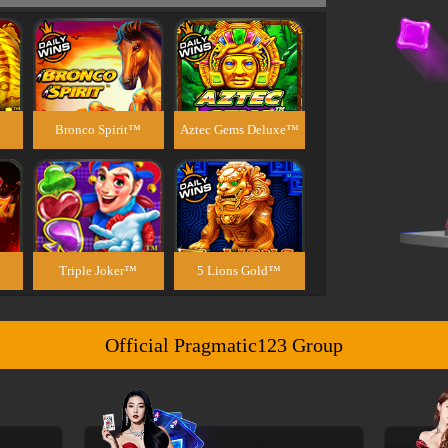
Bronco Spirit™
Aztec Gems Deluxe™
Triple Joker™
5 Lions Gold™
Official Pragmatic123 Group