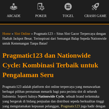
ARCADE
POKER
TOGEL
CRASH GAME
Home
»
Slot Online
» Pragmatic123 – Situs Slot Gacor Terpercaya dengan
Hadiah Jackpot Besar, Terinspirasi dari Semangat Balap Sepeda Nationwide
untuk Kemenangan Tanpa Batas!
Pragmatic123 dan Nationwide
Cycle: Kombinasi Terbaik untuk
Pengalaman Seru
Pragmatic123 adalah platform slot online terpercaya yang menawarkan
berbagai pilihan permainan menarik bagi para pecinta slot di seluruh
Indonesia. Seperti halnya
Nationwide Cycle
, sebuah brand terkemuka
yang bergerak di bidang penjualan dan distribusi sepeda berkualitas tinggi
yang mengutamakan kepuasan pelanggan,
Pragmatic123
juga hadir dengan