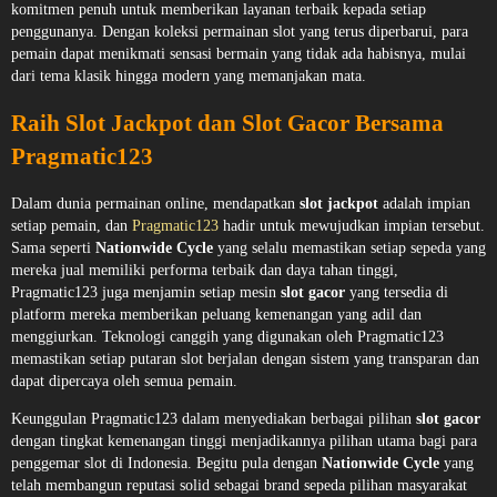
komitmen penuh untuk memberikan layanan terbaik kepada setiap
penggunanya. Dengan koleksi permainan slot yang terus diperbarui, para
pemain dapat menikmati sensasi bermain yang tidak ada habisnya, mulai
dari tema klasik hingga modern yang memanjakan mata.
Raih Slot Jackpot dan Slot Gacor Bersama
Pragmatic123
Dalam dunia permainan online, mendapatkan
slot jackpot
adalah impian
setiap pemain, dan
Pragmatic123
hadir untuk mewujudkan impian tersebut.
Sama seperti
Nationwide Cycle
yang selalu memastikan setiap sepeda yang
mereka jual memiliki performa terbaik dan daya tahan tinggi,
Pragmatic123 juga menjamin setiap mesin
slot gacor
yang tersedia di
platform mereka memberikan peluang kemenangan yang adil dan
menggiurkan. Teknologi canggih yang digunakan oleh Pragmatic123
memastikan setiap putaran slot berjalan dengan sistem yang transparan dan
dapat dipercaya oleh semua pemain.
Keunggulan Pragmatic123 dalam menyediakan berbagai pilihan
slot gacor
dengan tingkat kemenangan tinggi menjadikannya pilihan utama bagi para
penggemar slot di Indonesia. Begitu pula dengan
Nationwide Cycle
yang
telah membangun reputasi solid sebagai brand sepeda pilihan masyarakat