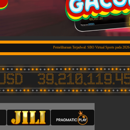
Pemeliharaan Terjadwal: SBO Virtual Sports pada 2026-07-06 da
USD
39,210,119.4