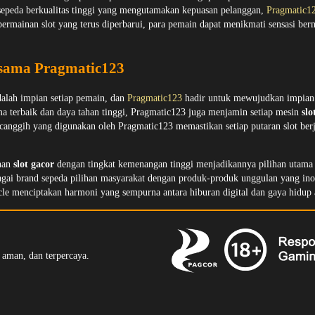
 sepeda berkualitas tinggi yang mengutamakan kepuasan pelanggan,
Pragmatic1
ermainan slot yang terus diperbarui, para pemain dapat menikmati sensasi berm
rsama Pragmatic123
alah impian setiap pemain, dan
Pragmatic123
hadir untuk mewujudkan impian 
a terbaik dan daya tahan tinggi, Pragmatic123 juga menjamin setiap mesin
slo
nggih yang digunakan oleh Pragmatic123 memastikan setiap putaran slot berja
ihan
slot gacor
dengan tingkat kemenangan tinggi menjadikannya pilihan utama b
agai brand sepeda pilihan masyarakat dengan produk-produk unggulan yang in
le menciptakan harmoni yang sempurna antara hiburan digital dan gaya hidup 
 aman, dan terpercaya.