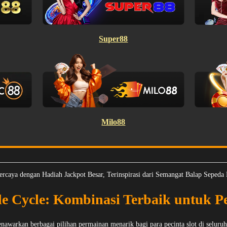
Super88
Milo88
ercaya dengan Hadiah Jackpot Besar, Terinspirasi dari Semangat Balap Seped
e Cycle: Kombinasi Terbaik untuk 
nawarkan berbagai pilihan permainan menarik bagi para pecinta slot di seluruh