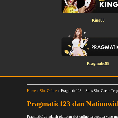
King88
Pragmatic88
Home
»
Slot Online
» Pragmatic123 – Situs Slot Gacor Terp
Pragmatic123 dan Nationwid
Pragmatic123 adalah platform slot online terpercaya yang me