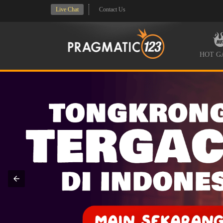
Live Chat
Contact Us
HOT G