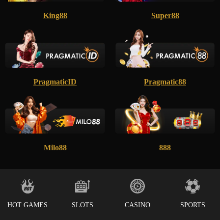
King88
Super88
PragmaticID
Pragmatic88
Milo88
888
HOT GAMES
SLOTS
CASINO
SPORTS