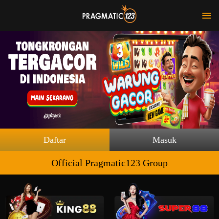
Daftar
Masuk
Official Pragmatic123 Group