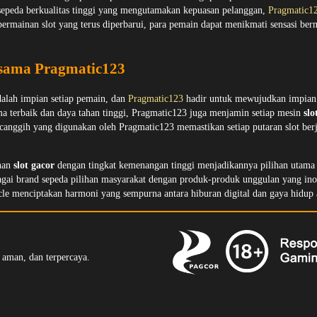
 sepeda berkualitas tinggi yang mengutamakan kepuasan pelanggan,
Pragmatic1
ermainan slot yang terus diperbarui, para pemain dapat menikmati sensasi berm
rsama Pragmatic123
alah impian setiap pemain, dan
Pragmatic123
hadir untuk mewujudkan impian 
a terbaik dan daya tahan tinggi, Pragmatic123 juga menjamin setiap mesin
slo
nggih yang digunakan oleh Pragmatic123 memastikan setiap putaran slot berja
ihan
slot gacor
dengan tingkat kemenangan tinggi menjadikannya pilihan utama b
agai brand sepeda pilihan masyarakat dengan produk-produk unggulan yang in
le menciptakan harmoni yang sempurna antara hiburan digital dan gaya hidup 
 aman, dan terpercaya.