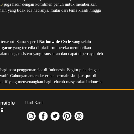
23
juga hadir dengan komitmen penuh untuk memberikan
ain yang tidak ada habisnya, mulai dari tema klasik hingga
tersebut. Sama seperti
Nationwide Cycle
yang selalu
t gacor
yang tersedia di platform mereka memberikan
lan dengan sistem yang transparan dan dapat dipercaya oleh
agi para penggemar slot di Indonesia. Begitu pula dengan
ovatif. Gabungan antara keseruan bermain
slot jackpot
di
aktif yang menyenangkan bagi seluruh masyarakat Indonesia.
Ikuti Kami