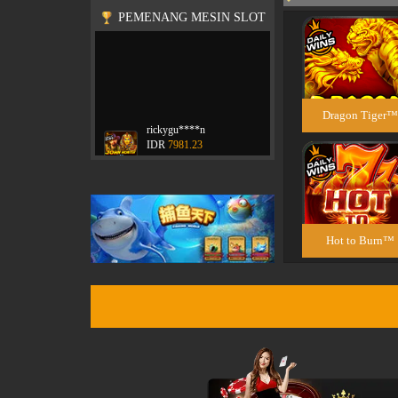
PEMENANG MESIN SLOT
Dragon Tiger™
rickygu****n
IDR
7981.23
John Hunter and the Book
of Tut™
d****y
IDR
7320.48
Sweet Bonanza™
Hot to Burn™