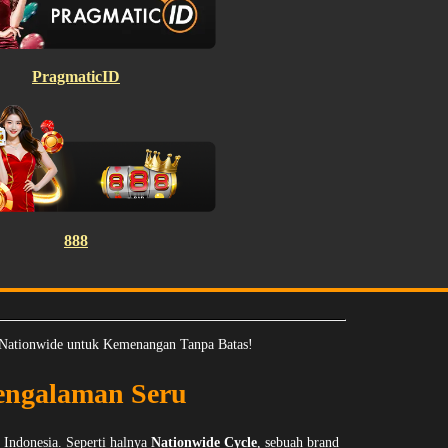
PragmaticID
888
a Nationwide untuk Kemenangan Tanpa Batas!
Pengalaman Seru
 Indonesia. Seperti halnya
Nationwide Cycle
, sebuah brand