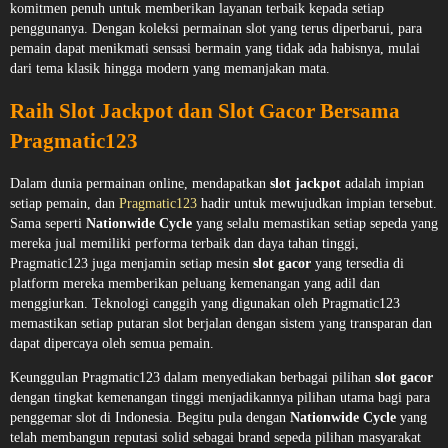
komitmen penuh untuk memberikan layanan terbaik kepada setiap
penggunanya. Dengan koleksi permainan slot yang terus diperbarui, para
pemain dapat menikmati sensasi bermain yang tidak ada habisnya, mulai
dari tema klasik hingga modern yang memanjakan mata.
Raih Slot Jackpot dan Slot Gacor Bersama
Pragmatic123
Dalam dunia permainan online, mendapatkan
slot jackpot
adalah impian
setiap pemain, dan
Pragmatic123
hadir untuk mewujudkan impian tersebut.
Sama seperti
Nationwide Cycle
yang selalu memastikan setiap sepeda yang
mereka jual memiliki performa terbaik dan daya tahan tinggi,
Pragmatic123 juga menjamin setiap mesin
slot gacor
yang tersedia di
platform mereka memberikan peluang kemenangan yang adil dan
menggiurkan. Teknologi canggih yang digunakan oleh Pragmatic123
memastikan setiap putaran slot berjalan dengan sistem yang transparan dan
dapat dipercaya oleh semua pemain.
Keunggulan Pragmatic123 dalam menyediakan berbagai pilihan
slot gacor
dengan tingkat kemenangan tinggi menjadikannya pilihan utama bagi para
penggemar slot di Indonesia. Begitu pula dengan
Nationwide Cycle
yang
telah membangun reputasi solid sebagai brand sepeda pilihan masyarakat