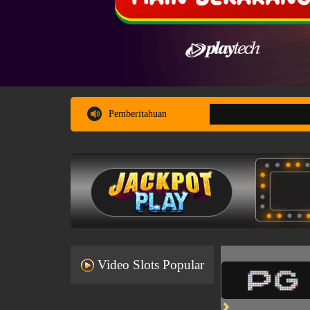
Pemberitahuan
Video Slots Popular