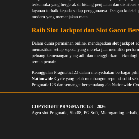
terkemuka yang bergerak di bidang penjualan dan distribusi
layanan terbaik kepada setiap penggunanya. Dengan koleksi p
modern yang memanjakan mata.
Raih Slot Jackpot dan Slot Gacor Be
Dalam dunia permainan online, mendapatkan
slot jackpot
ad
memastikan setiap sepeda yang mereka jual memiliki perform
peluang kemenangan yang adil dan menggiurkan. Teknologi ca
semua pemain.
Keunggulan Pragmatic123 dalam menyediakan berbagai pil
Nationwide Cycle
yang telah membangun reputasi solid seb
Pragmatic123 dan semangat berpetualang ala Nationwide Cyc
COPYRIGHT PRAGMATIC123 - 2026
Agen slot Pragmatic, Slot88, PG Soft, Microgaming terbaik,