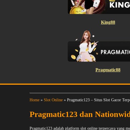
King88
Pragmatic88
Home
»
Slot Online
» Pragmatic123 – Situs Slot Gacor Terp
Pragmatic123 dan Nationwid
Pragmatic123 adalah platform slot online terpercaya yang me