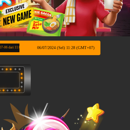
i 11:00 AM sampai 3:00 PM (GMT + 7). Selama waktu ini, SBO Virtual Sports permainan tida
06/07/2024 (Sel) 11:28 (GMT+07)