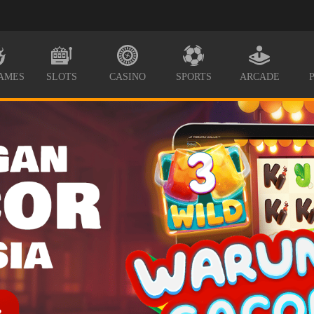
AMES
SLOTS
CASINO
SPORTS
ARCADE