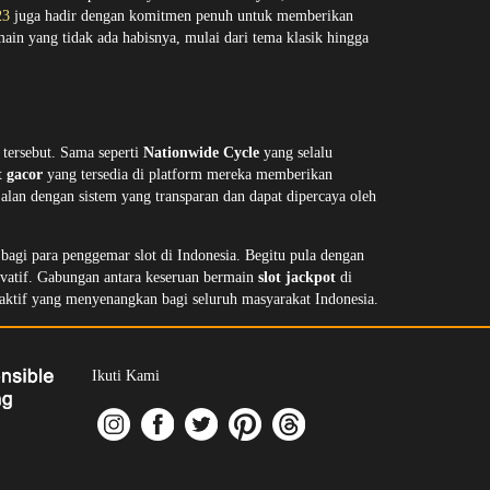
23
juga hadir dengan komitmen penuh untuk memberikan
ain yang tidak ada habisnya, mulai dari tema klasik hingga
tersebut. Sama seperti
Nationwide Cycle
yang selalu
t gacor
yang tersedia di platform mereka memberikan
lan dengan sistem yang transparan dan dapat dipercaya oleh
agi para penggemar slot di Indonesia. Begitu pula dengan
ovatif. Gabungan antara keseruan bermain
slot jackpot
di
aktif yang menyenangkan bagi seluruh masyarakat Indonesia.
Ikuti Kami