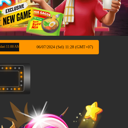
0 AM sampai 3:00 PM (GMT + 7). Selama waktu ini, SBO Virtual Sports permainan tidak aka
06/07/2024 (Sel) 11:28 (GMT+07)