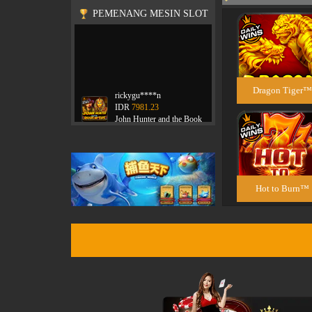
PEMENANG MESIN SLOT
rickygu****n
Dragon Tiger™
IDR
7981.23
John Hunter and the Book
of Tut™
d****y
IDR
7320.48
Sweet Bonanza™
Hot to Burn™