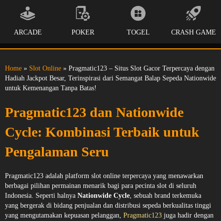
ARCADE
POKER
TOGEL
CRASH GAME
Home
»
Slot Online
» Pragmatic123 – Situs Slot Gacor Terpercaya dengan
Hadiah Jackpot Besar, Terinspirasi dari Semangat Balap Sepeda Nationwide
untuk Kemenangan Tanpa Batas!
Pragmatic123 dan Nationwide
Cycle: Kombinasi Terbaik untuk
Pengalaman Seru
Pragmatic123 adalah platform slot online terpercaya yang menawarkan
berbagai pilihan permainan menarik bagi para pecinta slot di seluruh
Indonesia. Seperti halnya
Nationwide Cycle
, sebuah brand terkemuka
yang bergerak di bidang penjualan dan distribusi sepeda berkualitas tinggi
yang mengutamakan kepuasan pelanggan,
Pragmatic123
juga hadir dengan