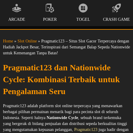
ARCADE
POKER
TOGEL
CRASH GAME
Home
»
Slot Online
» Pragmatic123 – Situs Slot Gacor Terpercaya dengan
Hadiah Jackpot Besar, Terinspirasi dari Semangat Balap Sepeda Nationwide
untuk Kemenangan Tanpa Batas!
Pragmatic123 dan Nationwide
Cycle: Kombinasi Terbaik untuk
Pengalaman Seru
Pragmatic123 adalah platform slot online terpercaya yang menawarkan
berbagai pilihan permainan menarik bagi para pecinta slot di seluruh
Indonesia. Seperti halnya
Nationwide Cycle
, sebuah brand terkemuka
yang bergerak di bidang penjualan dan distribusi sepeda berkualitas tinggi
yang mengutamakan kepuasan pelanggan,
Pragmatic123
juga hadir dengan