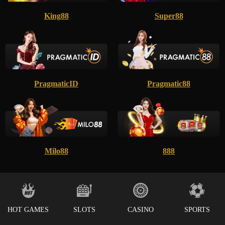
King88
Super88
PragmaticID
Pragmatic88
Milo88
888
HOT GAMES
SLOTS
CASINO
SPORTS