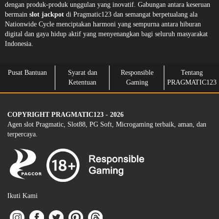
dengan produk-produk unggulan yang inovatif. Gabungan antara keseruan
bermain
slot jackpot
di Pragmatic123 dan semangat berpetualang ala
Nationwide Cycle menciptakan harmoni yang sempurna antara hiburan
digital dan gaya hidup aktif yang menyenangkan bagi seluruh masyarakat
Indonesia.
Pusat Bantuan
Syarat dan
Responsible
Tentang
Ketentuan
Gaming
PRAGMATIC123
COPYRIGHT PRAGMATIC123 - 2026
Agen slot Pragmatic, Slot88, PG Soft, Microgaming terbaik, aman, dan
terpercaya.
Ikuti Kami