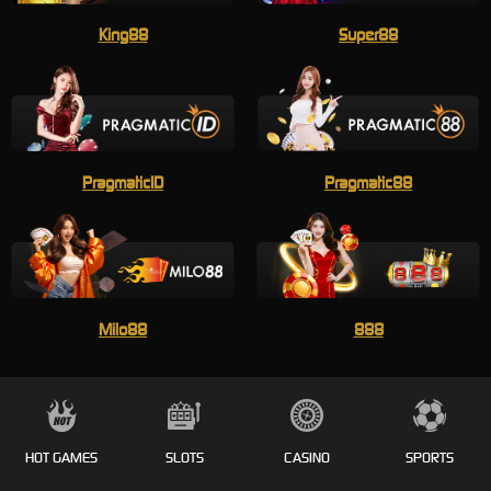
King88
Super88
PragmaticID
Pragmatic88
Milo88
888
HOT GAMES
SLOTS
CASINO
SPORTS