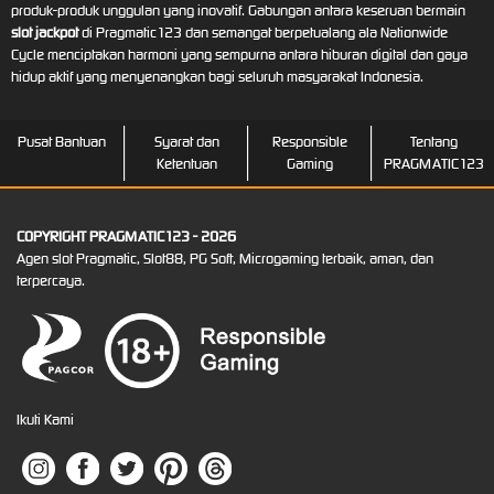
produk-produk unggulan yang inovatif. Gabungan antara keseruan bermain
slot jackpot
di Pragmatic123 dan semangat berpetualang ala Nationwide
Cycle menciptakan harmoni yang sempurna antara hiburan digital dan gaya
hidup aktif yang menyenangkan bagi seluruh masyarakat Indonesia.
Pusat Bantuan
Syarat dan
Responsible
Tentang
Ketentuan
Gaming
PRAGMATIC123
COPYRIGHT PRAGMATIC123 - 2026
Agen slot Pragmatic, Slot88, PG Soft, Microgaming terbaik, aman, dan
terpercaya.
Ikuti Kami