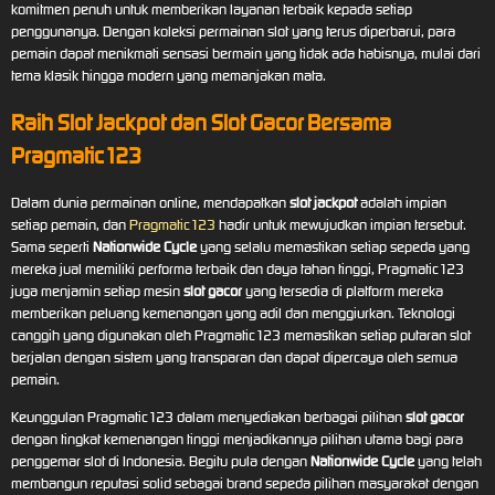
komitmen penuh untuk memberikan layanan terbaik kepada setiap
penggunanya. Dengan koleksi permainan slot yang terus diperbarui, para
pemain dapat menikmati sensasi bermain yang tidak ada habisnya, mulai dari
tema klasik hingga modern yang memanjakan mata.
Raih Slot Jackpot dan Slot Gacor Bersama
Pragmatic123
Dalam dunia permainan online, mendapatkan
slot jackpot
adalah impian
setiap pemain, dan
Pragmatic123
hadir untuk mewujudkan impian tersebut.
Sama seperti
Nationwide Cycle
yang selalu memastikan setiap sepeda yang
mereka jual memiliki performa terbaik dan daya tahan tinggi, Pragmatic123
juga menjamin setiap mesin
slot gacor
yang tersedia di platform mereka
memberikan peluang kemenangan yang adil dan menggiurkan. Teknologi
canggih yang digunakan oleh Pragmatic123 memastikan setiap putaran slot
berjalan dengan sistem yang transparan dan dapat dipercaya oleh semua
pemain.
Keunggulan Pragmatic123 dalam menyediakan berbagai pilihan
slot gacor
dengan tingkat kemenangan tinggi menjadikannya pilihan utama bagi para
penggemar slot di Indonesia. Begitu pula dengan
Nationwide Cycle
yang telah
membangun reputasi solid sebagai brand sepeda pilihan masyarakat dengan