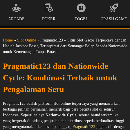
ARCADE
POKER
TOGEL
CRASH GAME
Home
»
Slot Online
» Pragmatic123 – Situs Slot Gacor Terpercaya dengan
Hadiah Jackpot Besar, Terinspirasi dari Semangat Balap Sepeda Nationwide
untuk Kemenangan Tanpa Batas!
Pragmatic123 dan Nationwide
Cycle: Kombinasi Terbaik untuk
Pengalaman Seru
Pragmatic123 adalah platform slot online terpercaya yang menawarkan
berbagai pilihan permainan menarik bagi para pecinta slot di seluruh
Indonesia. Seperti halnya
Nationwide Cycle
, sebuah brand terkemuka
yang bergerak di bidang penjualan dan distribusi sepeda berkualitas tinggi
yang mengutamakan kepuasan pelanggan,
Pragmatic123
juga hadir dengan