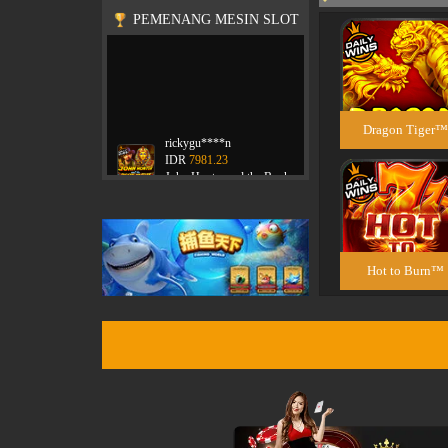
PEMENANG MESIN SLOT
Dragon Tiger™
rickygu****n
IDR
7981.23
John Hunter and the Book
of Tut™
d****y
IDR
7320.48
Sweet Bonanza™
Hot to Burn™