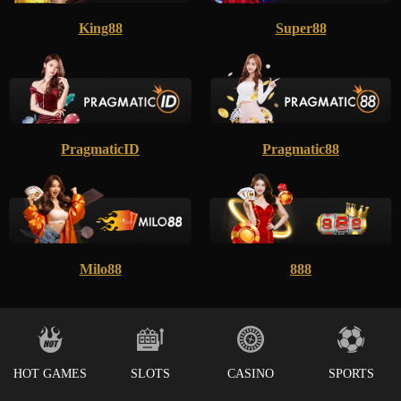
King88
Super88
PragmaticID
Pragmatic88
Milo88
888
HOT GAMES
SLOTS
CASINO
SPORTS