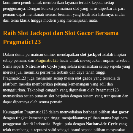
komitmen penuh untuk memberikan layanan terbaik kepada setiap
penggunanya. Dengan koleksi permainan slot yang terus diperbarui, para
pemain dapat menikmati sensasi bermain yang tidak ada habisnya, mulai
dari tema klasik hingga modern yang memanjakan mata.
Raih Slot Jackpot dan Slot Gacor Bersama
Pragmatic123
Dalam dunia permainan online, mendapatkan
slot jackpot
adalah impian
setiap pemain, dan
Pragmatic123
hadir untuk mewujudkan impian tersebut.
Sama seperti
Nationwide Cycle
yang selalu memastikan setiap sepeda yang
mereka jual memiliki performa terbaik dan daya tahan tinggi,
Pragmatic123 juga menjamin setiap mesin
slot gacor
yang tersedia di
platform mereka memberikan peluang kemenangan yang adil dan
menggiurkan. Teknologi canggih yang digunakan oleh Pragmatic123
memastikan setiap putaran slot berjalan dengan sistem yang transparan dan
dapat dipercaya oleh semua pemain.
Keunggulan Pragmatic123 dalam menyediakan berbagai pilihan
slot gacor
dengan tingkat kemenangan tinggi menjadikannya pilihan utama bagi para
penggemar slot di Indonesia. Begitu pula dengan
Nationwide Cycle
yang
telah membangun reputasi solid sebagai brand sepeda pilihan masyarakat