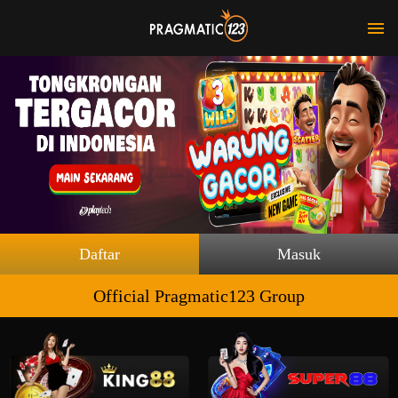
Daftar
Masuk
Official Pragmatic123 Group