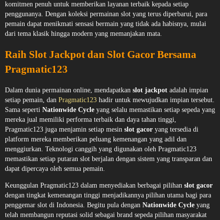
komitmen penuh untuk memberikan layanan terbaik kepada setiap
penggunanya. Dengan koleksi permainan slot yang terus diperbarui, para
pemain dapat menikmati sensasi bermain yang tidak ada habisnya, mulai
dari tema klasik hingga modern yang memanjakan mata.
Raih Slot Jackpot dan Slot Gacor Bersama
Pragmatic123
Dalam dunia permainan online, mendapatkan
slot jackpot
adalah impian
setiap pemain, dan
Pragmatic123
hadir untuk mewujudkan impian tersebut.
Sama seperti
Nationwide Cycle
yang selalu memastikan setiap sepeda yang
mereka jual memiliki performa terbaik dan daya tahan tinggi,
Pragmatic123 juga menjamin setiap mesin
slot gacor
yang tersedia di
platform mereka memberikan peluang kemenangan yang adil dan
menggiurkan. Teknologi canggih yang digunakan oleh Pragmatic123
memastikan setiap putaran slot berjalan dengan sistem yang transparan dan
dapat dipercaya oleh semua pemain.
Keunggulan Pragmatic123 dalam menyediakan berbagai pilihan
slot gacor
dengan tingkat kemenangan tinggi menjadikannya pilihan utama bagi para
penggemar slot di Indonesia. Begitu pula dengan
Nationwide Cycle
yang
telah membangun reputasi solid sebagai brand sepeda pilihan masyarakat