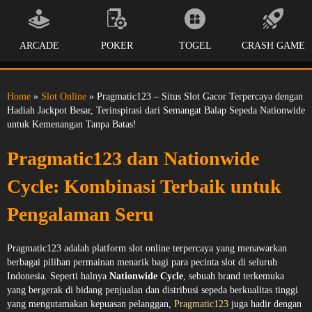
ARCADE
POKER
TOGEL
CRASH GAME
Home
»
Slot Online
» Pragmatic123 – Situs Slot Gacor Terpercaya dengan
Hadiah Jackpot Besar, Terinspirasi dari Semangat Balap Sepeda Nationwide
untuk Kemenangan Tanpa Batas!
Pragmatic123 dan Nationwide
Cycle: Kombinasi Terbaik untuk
Pengalaman Seru
Pragmatic123 adalah platform slot online terpercaya yang menawarkan
berbagai pilihan permainan menarik bagi para pecinta slot di seluruh
Indonesia. Seperti halnya
Nationwide Cycle
, sebuah brand terkemuka
yang bergerak di bidang penjualan dan distribusi sepeda berkualitas tinggi
yang mengutamakan kepuasan pelanggan,
Pragmatic123
juga hadir dengan