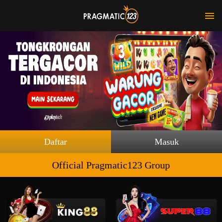
Daftar
Masuk
Official Pragmatic123 Group