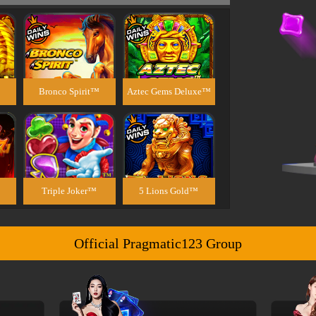
Bronco Spirit™
Aztec Gems Deluxe™
Triple Joker™
5 Lions Gold™
Official Pragmatic123 Group