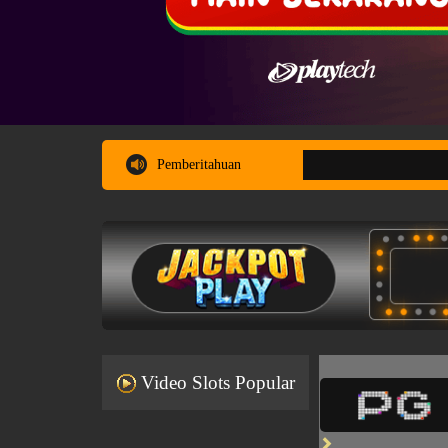
Pemberitahuan
Video Slots Popular