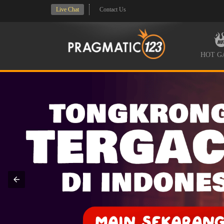
Live Chat
Contact Us
HOT G