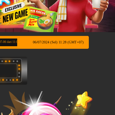
 11:00 AM sampai 3:00 PM (GMT + 7). Selama waktu ini, SBO Virtual Sports permainan tida
06/07/2024 (Sel) 11:28 (GMT+07)