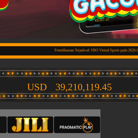
Pemeliharaan Terjadwal: SBO Virtual Sports pada 2026-07-06 dari
USD
39,210,119.45