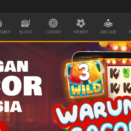
AMES
SLOTS
CASINO
SPORTS
ARCADE