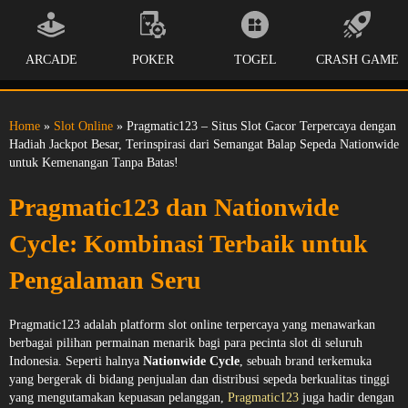
ARCADE
POKER
TOGEL
CRASH GAME
Home
»
Slot Online
» Pragmatic123 – Situs Slot Gacor Terpercaya dengan
Hadiah Jackpot Besar, Terinspirasi dari Semangat Balap Sepeda Nationwide
untuk Kemenangan Tanpa Batas!
Pragmatic123 dan Nationwide
Cycle: Kombinasi Terbaik untuk
Pengalaman Seru
Pragmatic123 adalah platform slot online terpercaya yang menawarkan
berbagai pilihan permainan menarik bagi para pecinta slot di seluruh
Indonesia. Seperti halnya
Nationwide Cycle
, sebuah brand terkemuka
yang bergerak di bidang penjualan dan distribusi sepeda berkualitas tinggi
yang mengutamakan kepuasan pelanggan,
Pragmatic123
juga hadir dengan