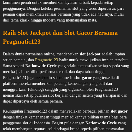
komitmen penuh untuk memberikan layanan terbaik kepada setiap
penggunanya. Dengan koleksi permainan slot yang terus diperbarui, para
pemain dapat menikmati sensasi bermain yang tidak ada habisnya, mulai
dari tema klasik hingga modern yang memanjakan mata.
Raih Slot Jackpot dan Slot Gacor Bersama
Pragmatic123
Dalam dunia permainan online, mendapatkan
slot jackpot
adalah impian
setiap pemain, dan
Pragmatic123
hadir untuk mewujudkan impian tersebut.
Sama seperti
Nationwide Cycle
yang selalu memastikan setiap sepeda yang
mereka jual memiliki performa terbaik dan daya tahan tinggi,
Pragmatic123 juga menjamin setiap mesin
slot gacor
yang tersedia di
platform mereka memberikan peluang kemenangan yang adil dan
menggiurkan. Teknologi canggih yang digunakan oleh Pragmatic123
memastikan setiap putaran slot berjalan dengan sistem yang transparan dan
dapat dipercaya oleh semua pemain.
Keunggulan Pragmatic123 dalam menyediakan berbagai pilihan
slot gacor
dengan tingkat kemenangan tinggi menjadikannya pilihan utama bagi para
penggemar slot di Indonesia. Begitu pula dengan
Nationwide Cycle
yang
telah membangun reputasi solid sebagai brand sepeda pilihan masyarakat