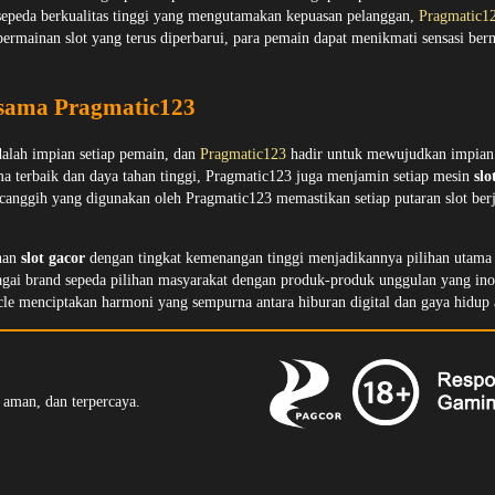
 sepeda berkualitas tinggi yang mengutamakan kepuasan pelanggan,
Pragmatic1
ermainan slot yang terus diperbarui, para pemain dapat menikmati sensasi berm
rsama Pragmatic123
alah impian setiap pemain, dan
Pragmatic123
hadir untuk mewujudkan impian 
a terbaik dan daya tahan tinggi, Pragmatic123 juga menjamin setiap mesin
slo
nggih yang digunakan oleh Pragmatic123 memastikan setiap putaran slot berja
ihan
slot gacor
dengan tingkat kemenangan tinggi menjadikannya pilihan utama b
agai brand sepeda pilihan masyarakat dengan produk-produk unggulan yang in
le menciptakan harmoni yang sempurna antara hiburan digital dan gaya hidup 
 aman, dan terpercaya.