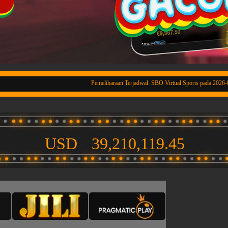
Pemeliharaan Terjadwal: SBO Virtual Sports pada 2026-07-06 dar
USD
39,210,119.45