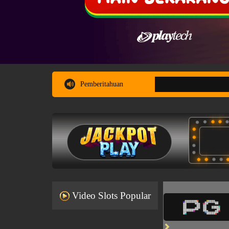
Pemberitahuan
Video Slots Popular