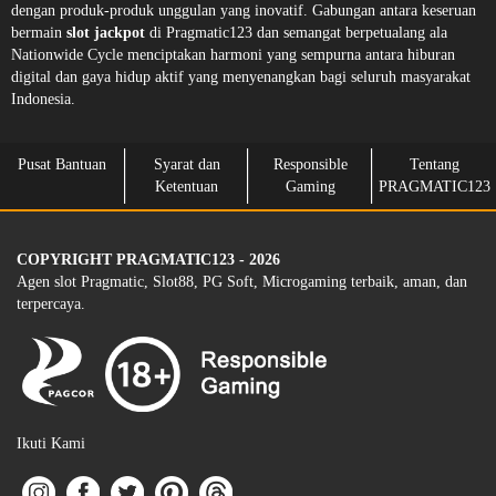
dengan produk-produk unggulan yang inovatif. Gabungan antara keseruan
bermain
slot jackpot
di Pragmatic123 dan semangat berpetualang ala
Nationwide Cycle menciptakan harmoni yang sempurna antara hiburan
digital dan gaya hidup aktif yang menyenangkan bagi seluruh masyarakat
Indonesia.
Pusat Bantuan
Syarat dan
Responsible
Tentang
Ketentuan
Gaming
PRAGMATIC123
COPYRIGHT PRAGMATIC123 - 2026
Agen slot Pragmatic, Slot88, PG Soft, Microgaming terbaik, aman, dan
terpercaya.
Ikuti Kami